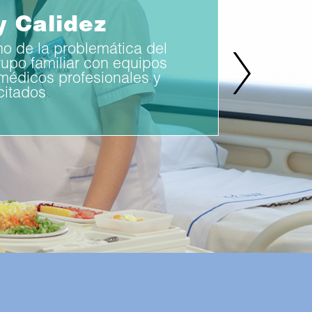
plejidad
n física y calidad al alcance
os pacientes