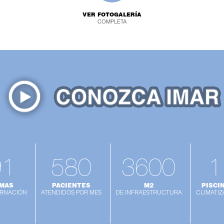
VER FOTOGALERÍA
COMPLETA
91
580
3600
1
MAS
PACIENTES
M2
PISCI
ERNACIÓN
ATENDIDOS POR MES
DE INFRAESTRUCTURA
CLIMATI