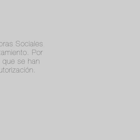
bras Sociales
tamiento. Por
r que se han
utorización.