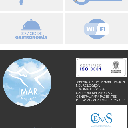
“SERVICIOS DE REHABILITACIÓN
NEUROLÓGICA,
TRAUMATOLÓGICA,
CARDIORESPIRATORIA Y
GENERAL PARA PACIENTES
INTERNADOS Y AMBULATORIOS”.