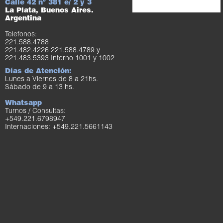
Calle 42 nº 381 e/ 2 y 3
La Plata, Buenos Aires.
Argentina
Telefonos:
221.588.4788
221.482.4226 221.588.4789 y
221.483.5393 Interno 1001 y 1002
Días de Atención:
Lunes a Viernes de 8 a 21hs.
Sábado de 9 a 13 hs.
Whatsapp
Turnos / Consultas:
+549.221.6798947
Internaciones: +549.221.5661143