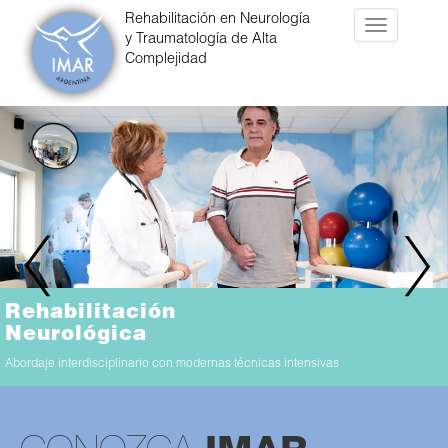
Rehabilitación en Neurología
Toggle
y Traumatología de Alta
navigatio
Complejidad
Previous
Nex
Rehabilitación
Neurológica
Abordaje interdisciplinario con modernas técnicas intensivas